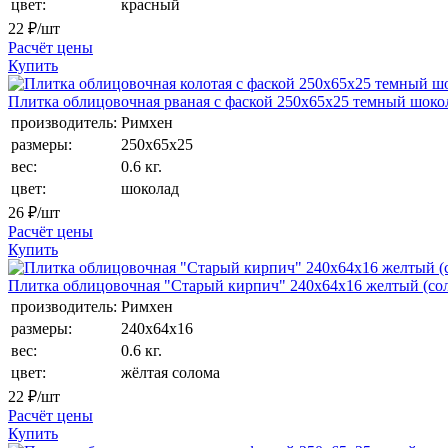
цвет:
красный
22
₽/шт
Расчёт цены
Купить
Плитка облицовочная рваная с фаской 250х65х25 темный шоко
производитель:
Римхен
размеры:
250х65х25
вес:
0.6 кг.
цвет:
шоколад
26
₽/шт
Расчёт цены
Купить
Плитка облицовочная "Старый кирпич" 240x64x16 желтый (со
производитель:
Римхен
размеры:
240х64x16
вес:
0.6 кг.
цвет:
жёлтая солома
22
₽/шт
Расчёт цены
Купить