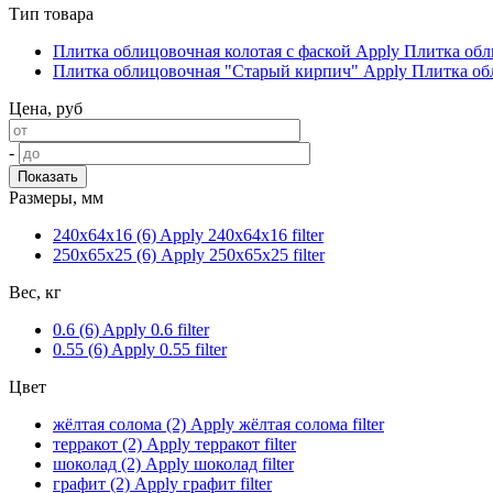
Тип товара
Плитка облицовочная колотая с фаской
Apply Плитка обли
Плитка облицовочная "Старый кирпич"
Apply Плитка обл
Цена, руб
-
Размеры, мм
240х64x16 (6)
Apply 240х64x16 filter
250х65х25 (6)
Apply 250х65х25 filter
Вес, кг
0.6 (6)
Apply 0.6 filter
0.55 (6)
Apply 0.55 filter
Цвет
жёлтая солома (2)
Apply жёлтая солома filter
терракот (2)
Apply терракот filter
шоколад (2)
Apply шоколад filter
графит (2)
Apply графит filter