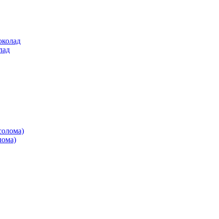
лад
лома)