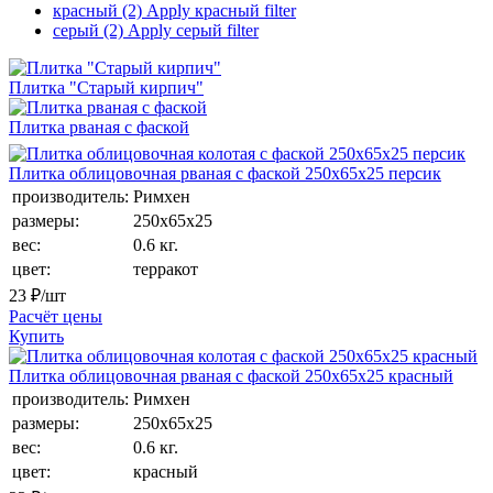
красный (2)
Apply красный filter
серый (2)
Apply серый filter
Плитка "Старый кирпич"
Плитка рваная с фаской
Плитка облицовочная рваная с фаской 250х65х25 персик
производитель:
Римхен
размеры:
250х65х25
вес:
0.6 кг.
цвет:
терракот
23
₽/шт
Расчёт цены
Купить
Плитка облицовочная рваная с фаской 250х65х25 красный
производитель:
Римхен
размеры:
250х65х25
вес:
0.6 кг.
цвет:
красный