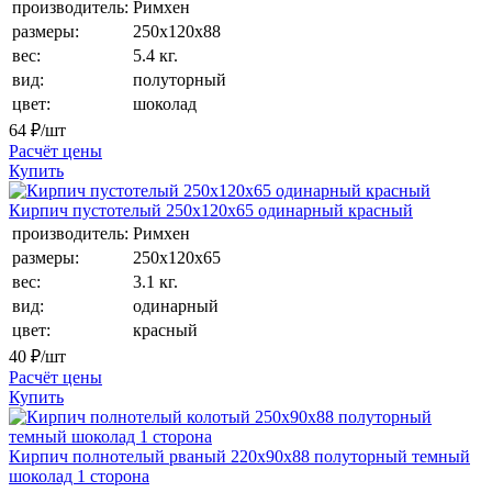
производитель:
Римхен
размеры:
250х120х88
вес:
5.4 кг.
вид:
полуторный
цвет:
шоколад
64
₽/шт
Расчёт цены
Купить
Кирпич пустотелый 250х120х65 одинарный красный
производитель:
Римхен
размеры:
250х120х65
вес:
3.1 кг.
вид:
одинарный
цвет:
красный
40
₽/шт
Расчёт цены
Купить
Кирпич полнотелый рваный 220х90х88 полуторный темный
шоколад 1 сторона