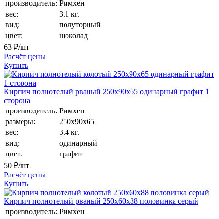
производитель:
Римхен
вес:
3.1 кг.
вид:
полуторный
цвет:
шоколад
63
₽/шт
Расчёт цены
Купить
Кирпич полнотелый рваный 250х90х65 одинарный графит 1
сторона
производитель:
Римхен
размеры:
250х90х65
вес:
3.4 кг.
вид:
одинарный
цвет:
графит
50
₽/шт
Расчёт цены
Купить
Кирпич полнотелый рваный 250х60х88 половинка серый
производитель:
Римхен