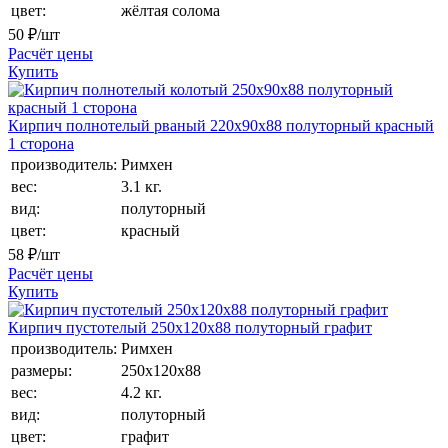
цвет:
жёлтая солома
50
₽/шт
Расчёт цены
Купить
Кирпич полнотелый рваный 220х90х88 полуторный красный
1 сторона
производитель:
Римхен
вес:
3.1 кг.
вид:
полуторный
цвет:
красный
58
₽/шт
Расчёт цены
Купить
Кирпич пустотелый 250х120х88 полуторный графит
производитель:
Римхен
размеры:
250х120х88
вес:
4.2 кг.
вид:
полуторный
цвет:
графит